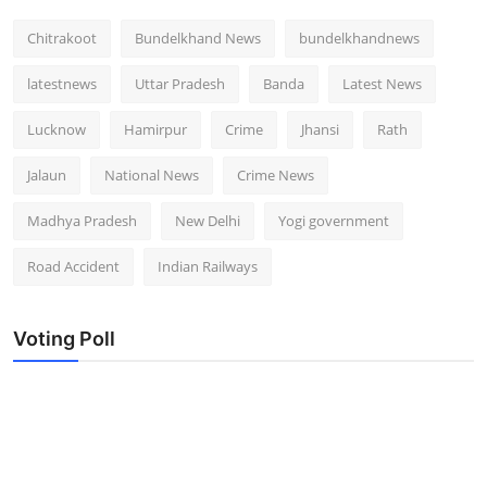
Chitrakoot
Bundelkhand News
bundelkhandnews
latestnews
Uttar Pradesh
Banda
Latest News
Lucknow
Hamirpur
Crime
Jhansi
Rath
Jalaun
National News
Crime News
Madhya Pradesh
New Delhi
Yogi government
Road Accident
Indian Railways
Voting Poll