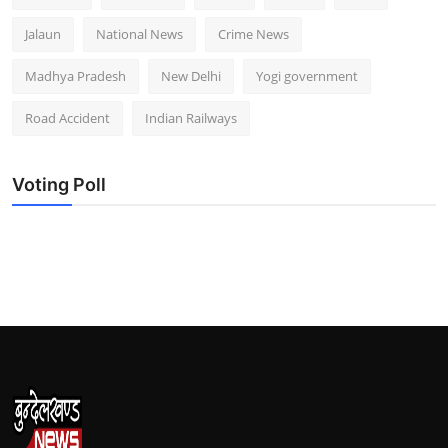
Jalaun
National News
Crime News
Madhya Pradesh
New Delhi
Yogi government
Road Accident
Indian Railways
Voting Poll