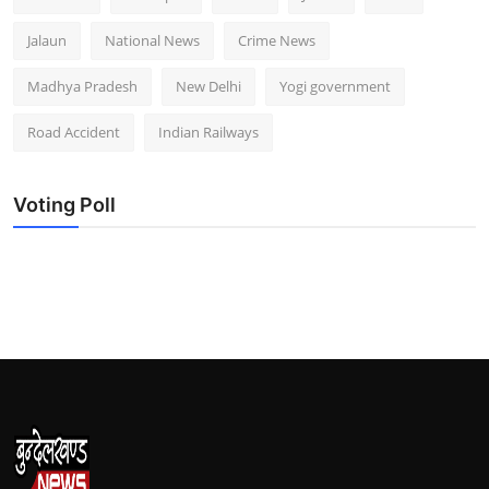
Jalaun
National News
Crime News
Madhya Pradesh
New Delhi
Yogi government
Road Accident
Indian Railways
Voting Poll