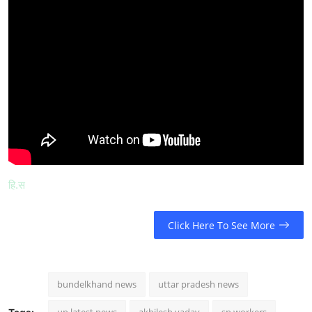
हि.स
Click Here To See More
bundelkhand news
uttar pradesh news