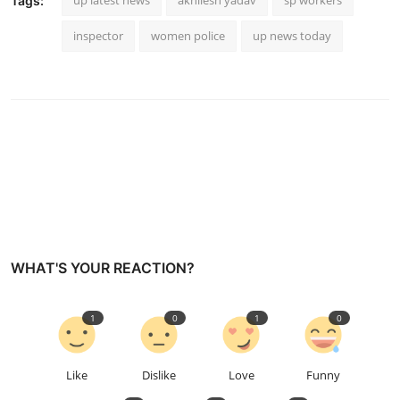
up latest news
akhilesh yadav
sp workers
Tags:
inspector
women police
up news today
WHAT'S YOUR REACTION?
1
0
1
0
Like
Dislike
Love
Funny