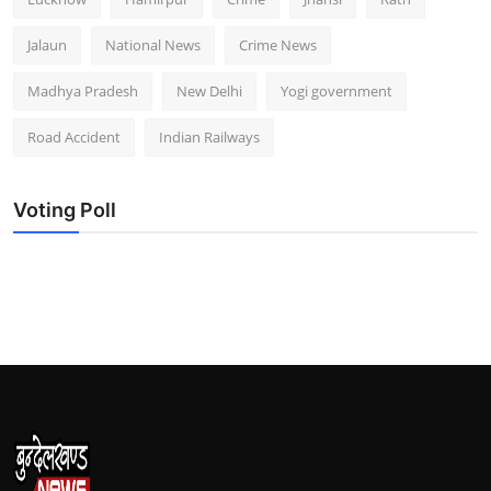
Jalaun
National News
Crime News
Madhya Pradesh
New Delhi
Yogi government
Road Accident
Indian Railways
Voting Poll