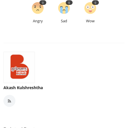
0
0
0
Angry
Sad
Wow
Akash Kulshreshtha