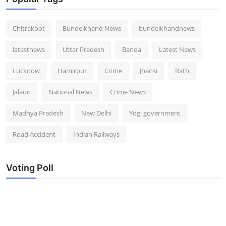
Chitrakoot
Bundelkhand News
bundelkhandnews
latestnews
Uttar Pradesh
Banda
Latest News
Lucknow
Hamirpur
Crime
Jhansi
Rath
Jalaun
National News
Crime News
Madhya Pradesh
New Delhi
Yogi government
Road Accident
Indian Railways
Voting Poll