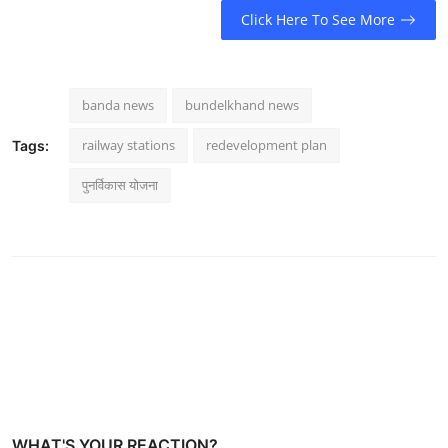
Click Here To See More
banda news
bundelkhand news
railway stations
redevelopment plan
Tags:
पुनर्विकास योजना
WHAT'S YOUR REACTION?