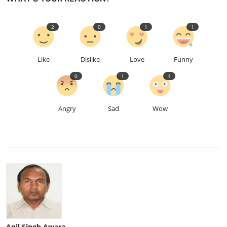
2
0
1
1
Like
Dislike
Love
Funny
0
1
1
Angry
Sad
Wow
Anil Singh Awara