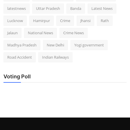
latestnews
Uttar Pradesh
Banda
Latest News
Lucknow
Hamirpur
Crime
Jhansi
Rath
Jalaun
National News
Crime News
Madhya Pradesh
New Delhi
Yogi government
Road Accident
Indian Railways
Voting Poll