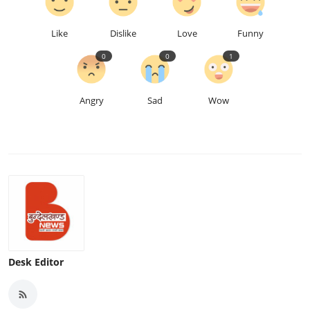
Like
Dislike
Love
Funny
0
0
1
Angry
Sad
Wow
Desk Editor