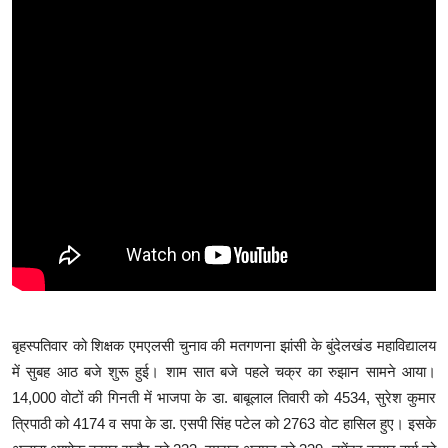
बृहस्पतिवार को शिक्षक एमएलसी चुनाव की मतगणना झांसी के बुंदेलखंड महाविद्यालय
में सुबह आठ बजे शुरू हुई। शाम सात बजे पहले चक्र का रुझान सामने आया।
14,000 वोटों की गिनती में भाजपा के डा. बाबूलाल तिवारी को 4534, सुरेश कुमार
त्रिपाठी को 4174 व सपा के डा. एसपी सिंह पटेल को 2763 वोट हासिल हुए। इसके