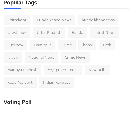
Popular Tags
Chitrakoot
Bundelkhand News
bundelkhandnews
latestnews
Uttar Pradesh
Banda
Latest News
Lucknow
Hamirpur
Crime
Jhansi
Rath
Jalaun
National News
Crime News
Madhya Pradesh
Yogi government
New Delhi
Road Accident
Indian Railways
Voting Poll