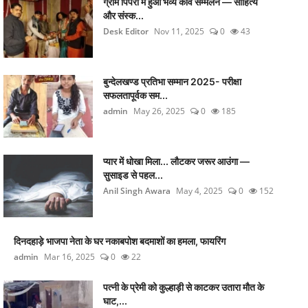
ग्राम पिपरी में हुआ भव्य कवि सम्मेलन — साहित्य
और संस्क...
Desk Editor
Nov 11, 2025
0
43
बुन्देलखण्ड प्रतिभा सम्मान 2025- परीक्षा
सफलतापूर्वक सम...
admin
May 26, 2025
0
185
प्यार में धोखा मिला... लौटकर जरूर आउंगा —
सुसाइड से पहल...
Anil Singh Awara
May 4, 2025
0
152
दिनदहाड़े भाजपा नेता के घर नकाबपोश बदमाशों का हमला, फायरिंग
admin
Mar 16, 2025
0
22
पत्नी के प्रेमी को कुल्हाड़ी से काटकर उतारा मौत के
घाट,...