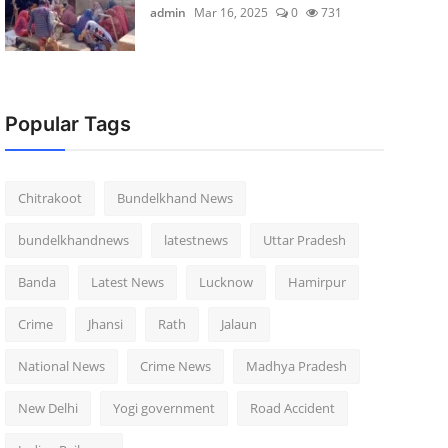
admin
Mar 16, 2025
0
731
Popular Tags
Chitrakoot
Bundelkhand News
bundelkhandnews
latestnews
Uttar Pradesh
Banda
Latest News
Lucknow
Hamirpur
Crime
Jhansi
Rath
Jalaun
National News
Crime News
Madhya Pradesh
New Delhi
Yogi government
Road Accident