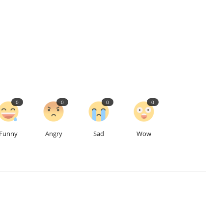
0
0
0
0
Funny
Angry
Sad
Wow