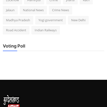
Lucknow
Hamirpur
Crime
Jhansi
Rath
Jalaun
National News
Crime News
Madhya Pradesh
Yogi government
New Delhi
Road Accident
Indian Railways
Voting Poll