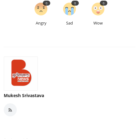
0
0
0
Angry
Sad
Wow
Mukesh Srivastava