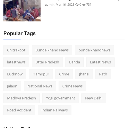
admin
Mar 16, 2025
0
731
Popular Tags
Chitrakoot
Bundelkhand News
bundelkhandnews
latestnews
Uttar Pradesh
Banda
Latest News
Lucknow
Hamirpur
Crime
Jhansi
Rath
Jalaun
National News
Crime News
Madhya Pradesh
Yogi government
New Delhi
Road Accident
Indian Railways