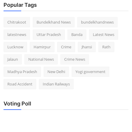
Popular Tags
Chitrakoot
Bundelkhand News
bundelkhandnews
latestnews
Uttar Pradesh
Banda
Latest News
Lucknow
Hamirpur
Crime
Jhansi
Rath
Jalaun
National News
Crime News
Madhya Pradesh
New Delhi
Yogi government
Road Accident
Indian Railways
Voting Poll