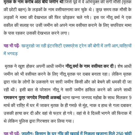
मृतक के नाम करीब आठ बीघे जमीन थी
जिसे पूर्व में वे अभियुक्त की सगी मौसी (मृतक
की छोटी बहन) के लड़कों के नाम वसीयतनामा कर चुके थे। कुछ समय तक मौसी के
लड़कों ने मामा की देखभाल की फिर छोड़कर चले गये। इस पर नीतू वर्मा ने एक
वकील की सलाह पर उसी जमीन को अपने नाम वसीयत कराने के लिए सपरिवार मामा
के पास रहकर उसकी देखभाल करने लगा।
यह भी पढ़ें
-
खजुराहो जा रही इंटरसिटी एक्सप्रेस ट्रेन की बोगी में लगी आग,यात्रियों
में भगदड़
मृतक ने खुश होकर अपनी आधी जमीन
नीतू वर्मा के नाम वसीयत कर दी।
शेष आधी
जमीन को भी वसीयत करने के लिए नीतू मृतक पर दबाव बनाता रहा। लेकिन मृतक
द्वारा गांव के लोगों के उकसाने पर सारी जमीन किसी और को बेचने की धमकी दी जा
रही थी। इसी बात से परेशान नीतू ने सारी जमीन हासिल करने को अपने साथी
रामकरन पुत्र जगदेव निवासी अकबई
थाना खन्ना जनपद महोबा के साथ मिलकर 9
मार्च की रात्रि में घर में जाकर मृतक के ही गमछे से मुंह, नाक व हाथ से गला दबाकर
उसकी हत्या कर दी और वहां से फऱार हो गये। वहां से वे दिल्ली भागने की फिराक में
थे लेकिन पुलिस द्वारा गिरफ्तार कर लिया गया।
यह भी पढ़ें
-
जालौनः किसान के घर नींव की खुदाई में निकला खजाना,मिले 250 चांदी