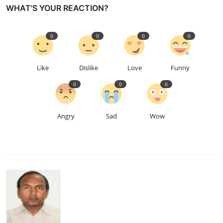
WHAT'S YOUR REACTION?
0
0
0
0
Like
Dislike
Love
Funny
0
0
0
Angry
Sad
Wow