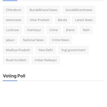
Chitrakoot
Bundelkhand News
bundelkhandnews
latestnews
Uttar Pradesh
Banda
Latest News
Lucknow
Hamirpur
Crime
Jhansi
Rath
Jalaun
National News
Crime News
Madhya Pradesh
New Delhi
Yogi government
Road Accident
Indian Railways
Voting Poll