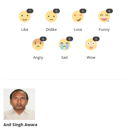
1
0
0
0
Like
Dislike
Love
Funny
0
0
0
Angry
Sad
Wow
Anil Singh Awara