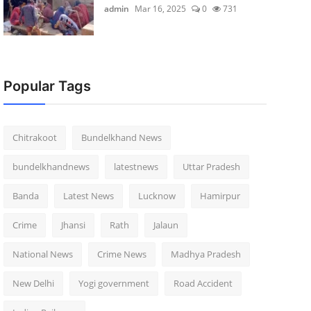
admin
Mar 16, 2025
0
731
Popular Tags
Chitrakoot
Bundelkhand News
bundelkhandnews
latestnews
Uttar Pradesh
Banda
Latest News
Lucknow
Hamirpur
Crime
Jhansi
Rath
Jalaun
National News
Crime News
Madhya Pradesh
New Delhi
Yogi government
Road Accident