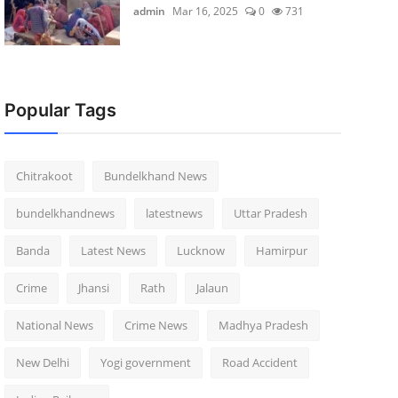
admin
Mar 16, 2025
0
731
Popular Tags
Chitrakoot
Bundelkhand News
bundelkhandnews
latestnews
Uttar Pradesh
Banda
Latest News
Lucknow
Hamirpur
Crime
Jhansi
Rath
Jalaun
National News
Crime News
Madhya Pradesh
New Delhi
Yogi government
Road Accident