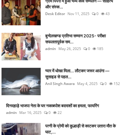
ग्राम पिपरी में हुआ भव्य कवि सम्मेलन — साहित्य
और संस्क...
Desk Editor
Nov 11, 2025
0
43
बुन्देलखण्ड प्रतिभा सम्मान 2025- परीक्षा
सफलतापूर्वक सम...
admin
May 26, 2025
0
185
प्यार में धोखा मिला... लौटकर जरूर आउंगा —
सुसाइड से पहल...
Anil Singh Awara
May 4, 2025
0
152
दिनदहाड़े भाजपा नेता के घर नकाबपोश बदमाशों का हमला, फायरिंग
admin
Mar 16, 2025
0
22
पत्नी के प्रेमी को कुल्हाड़ी से काटकर उतारा मौत के
घाट,...