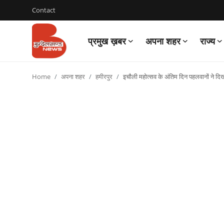
Contact
प्रमुख ख़बर
अपना शहर
राज्य
Login
Register
Home
अपना शहर
हमीरपुर
इचौली महोत्सव के अंतिम दिन पहलवानों ने दि
Contact
प्रमुख ख़बर
अपना शहर
राज्य
बुन्देलखण्ड
वीडियो